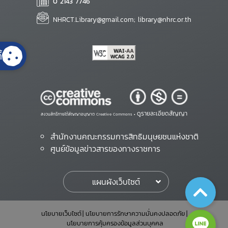
0 2143 7746
NHRCT.Library@gmail.com; library@nhrc.or.th
้
ดูรายละเอียดสัญญา
สงวนสิทธิ์ภายใต้สัญญาอนุญาต Creative Commons •
สำนักงานคณะกรรมการสิทธิมนุษยชนแห่งชาติ
ศูนย์ข้อมูลข่าวสารของทางราชการ
แผนผังเว็บไซต์
นโยบายเว็บไซต์
นโยบายการรักษาความมั่นคงปลอดภัย
นโยบายการคุ้มครองข้อมูลส่วนบุคคล