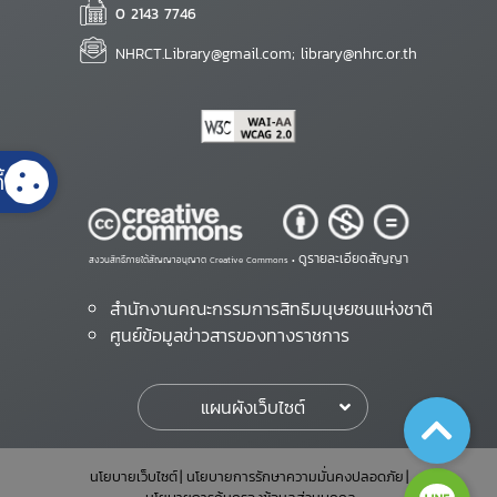
0 2143 7746
NHRCT.Library@gmail.com; library@nhrc.or.th
้
ดูรายละเอียดสัญญา
สงวนสิทธิ์ภายใต้สัญญาอนุญาต Creative Commons •
สำนักงานคณะกรรมการสิทธิมนุษยชนแห่งชาติ
ศูนย์ข้อมูลข่าวสารของทางราชการ
แผนผังเว็บไซต์
นโยบายเว็บไซต์
นโยบายการรักษาความมั่นคงปลอดภัย