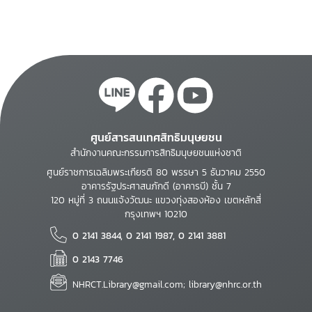
ศูนย์สารสนเทศสิทธิมนุษยชน
สำนักงานคณะกรรมการสิทธิมนุษยชนแห่งชาติ
ศูนย์ราชการเฉลิมพระเกียรติ 80 พรรษา 5 ธันวาคม 2550
อาคารรัฐประศาสนภักดี (อาคารบี) ชั้น 7
120 หมู่ที่ 3 ถนนแจ้งวัฒนะ แขวงทุ่งสองห้อง เขตหลักสี่
กรุงเทพฯ 10210
0 2141 3844, 0 2141 1987, 0 2141 3881
0 2143 7746
NHRCT.Library@gmail.com; library@nhrc.or.th