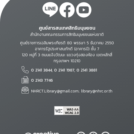
ศูนย์สารสนเทศสิทธิมนุษยชน
สำนักงานคณะกรรมการสิทธิมนุษยชนแห่งชาติ
ศูนย์ราชการเฉลิมพระเกียรติ 80 พรรษา 5 ธันวาคม 2550
อาคารรัฐประศาสนภักดี (อาคารบี) ชั้น 7
120 หมู่ที่ 3 ถนนแจ้งวัฒนะ แขวงทุ่งสองห้อง เขตหลักสี่
กรุงเทพฯ 10210
0 2141 3844, 0 2141 1987, 0 2141 3881
0 2143 7746
NHRCT.Library@gmail.com; library@nhrc.or.th