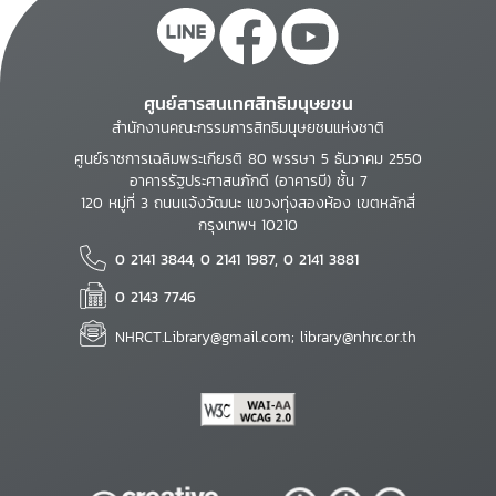
ศูนย์สารสนเทศสิทธิมนุษยชน
สำนักงานคณะกรรมการสิทธิมนุษยชนแห่งชาติ
ศูนย์ราชการเฉลิมพระเกียรติ 80 พรรษา 5 ธันวาคม 2550
อาคารรัฐประศาสนภักดี (อาคารบี) ชั้น 7
120 หมู่ที่ 3 ถนนแจ้งวัฒนะ แขวงทุ่งสองห้อง เขตหลักสี่
กรุงเทพฯ 10210
0 2141 3844, 0 2141 1987, 0 2141 3881
0 2143 7746
NHRCT.Library@gmail.com; library@nhrc.or.th