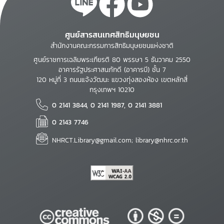
ศูนย์สารสนเทศสิทธิมนุษยชน
สำนักงานคณะกรรมการสิทธิมนุษยชนแห่งชาติ
ศูนย์ราชการเฉลิมพระเกียรติ 80 พรรษา 5 ธันวาคม 2550
อาคารรัฐประศาสนภักดี (อาคารบี) ชั้น 7
120 หมู่ที่ 3 ถนนแจ้งวัฒนะ แขวงทุ่งสองห้อง เขตหลักสี่
กรุงเทพฯ 10210
0 2141 3844, 0 2141 1987, 0 2141 3881
0 2143 7746
NHRCT.Library@gmail.com; library@nhrc.or.th