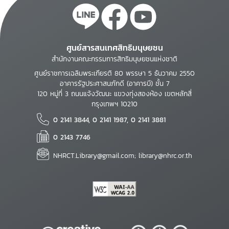
ศูนย์สารสนเทศสิทธิมนุษยชน
สำนักงานคณะกรรมการสิทธิมนุษยชนแห่งชาติ
ศูนย์ราชการเฉลิมพระเกียรติ 80 พรรษา 5 ธันวาคม 2550
อาคารรัฐประศาสนภักดี (อาคารบี) ชั้น 7
120 หมู่ที่ 3 ถนนแจ้งวัฒนะ แขวงทุ่งสองห้อง เขตหลักสี่
กรุงเทพฯ 10210
0 2141 3844, 0 2141 1987, 0 2141 3881
0 2143 7746
NHRCT.Library@gmail.com; library@nhrc.or.th