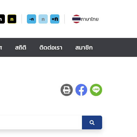
+ก
ก
ก
ก
ภาษาไทย
-ก
ศ
สถิติ
ติดต่อเรา
สมาชิก