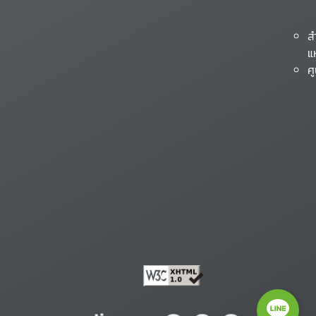
ส
แ
ศ