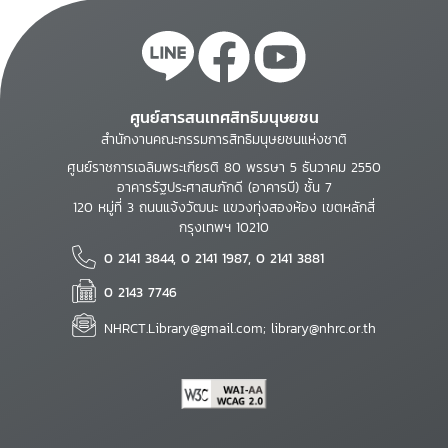
ศูนย์สารสนเทศสิทธิมนุษยชน
สำนักงานคณะกรรมการสิทธิมนุษยชนแห่งชาติ
ศูนย์ราชการเฉลิมพระเกียรติ 80 พรรษา 5 ธันวาคม 2550
อาคารรัฐประศาสนภักดี (อาคารบี) ชั้น 7
120 หมู่ที่ 3 ถนนแจ้งวัฒนะ แขวงทุ่งสองห้อง เขตหลักสี่
กรุงเทพฯ 10210
0 2141 3844, 0 2141 1987, 0 2141 3881
0 2143 7746
NHRCT.Library@gmail.com; library@nhrc.or.th