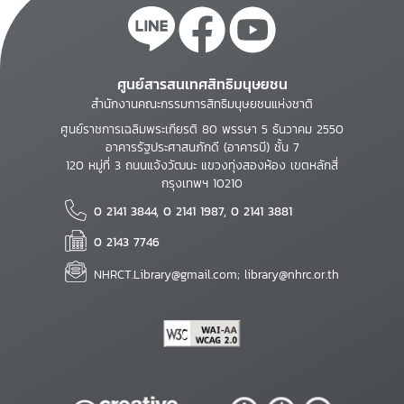
ศูนย์สารสนเทศสิทธิมนุษยชน
สำนักงานคณะกรรมการสิทธิมนุษยชนแห่งชาติ
ศูนย์ราชการเฉลิมพระเกียรติ 80 พรรษา 5 ธันวาคม 2550
อาคารรัฐประศาสนภักดี (อาคารบี) ชั้น 7
120 หมู่ที่ 3 ถนนแจ้งวัฒนะ แขวงทุ่งสองห้อง เขตหลักสี่
กรุงเทพฯ 10210
0 2141 3844, 0 2141 1987, 0 2141 3881
0 2143 7746
NHRCT.Library@gmail.com; library@nhrc.or.th