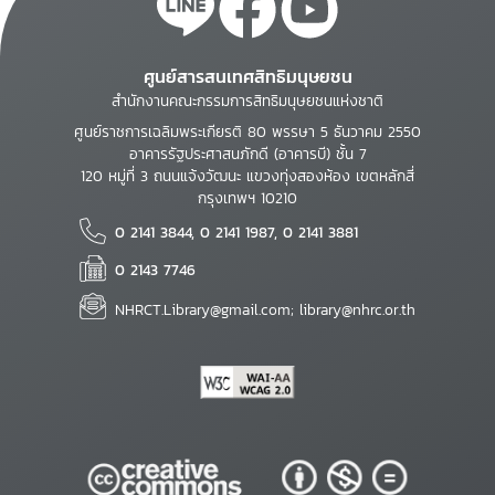
ศูนย์สารสนเทศสิทธิมนุษยชน
สำนักงานคณะกรรมการสิทธิมนุษยชนแห่งชาติ
ศูนย์ราชการเฉลิมพระเกียรติ 80 พรรษา 5 ธันวาคม 2550
อาคารรัฐประศาสนภักดี (อาคารบี) ชั้น 7
120 หมู่ที่ 3 ถนนแจ้งวัฒนะ แขวงทุ่งสองห้อง เขตหลักสี่
กรุงเทพฯ 10210
0 2141 3844, 0 2141 1987, 0 2141 3881
0 2143 7746
NHRCT.Library@gmail.com; library@nhrc.or.th