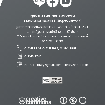
ศูนย์สารสนเทศสิทธิมนุษยชน
สำนักงานคณะกรรมการสิทธิมนุษยชนแห่งชาติ
ศูนย์ราชการเฉลิมพระเกียรติ 80 พรรษา 5 ธันวาคม 2550
อาคารรัฐประศาสนภักดี (อาคารบี) ชั้น 7
120 หมู่ที่ 3 ถนนแจ้งวัฒนะ แขวงทุ่งสองห้อง เขตหลักสี่
กรุงเทพฯ 10210
0 2141 3844, 0 2141 1987, 0 2141 3881
0 2143 7746
NHRCT.Library@gmail.com; library@nhrc.or.th