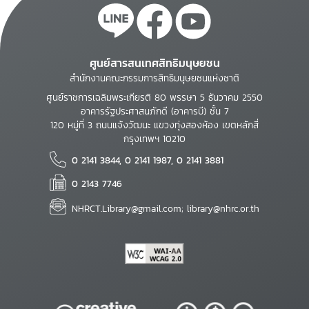
ศูนย์สารสนเทศสิทธิมนุษยชน
สำนักงานคณะกรรมการสิทธิมนุษยชนแห่งชาติ
ศูนย์ราชการเฉลิมพระเกียรติ 80 พรรษา 5 ธันวาคม 2550
อาคารรัฐประศาสนภักดี (อาคารบี) ชั้น 7
120 หมู่ที่ 3 ถนนแจ้งวัฒนะ แขวงทุ่งสองห้อง เขตหลักสี่
กรุงเทพฯ 10210
0 2141 3844, 0 2141 1987, 0 2141 3881
0 2143 7746
NHRCT.Library@gmail.com; library@nhrc.or.th