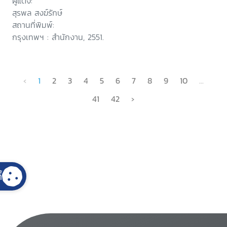
ผู้แต่ง:
สุรพล สงฆ์รักษ์
สถานที่พิมพ์:
กรุงเทพฯ : สำนักงาน, 2551.
‹
1
2
3
4
5
6
7
8
9
10
...
41
42
›
้