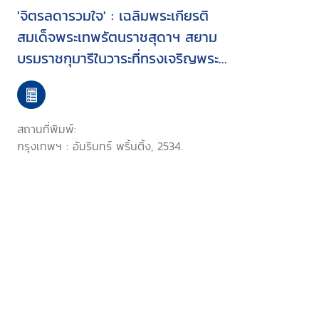
'จิตรลดารวมใจ' : เฉลิมพระเกียรติ
สมเด็จพระเทพรัตนราชสุดาฯ สยาม
บรมราชกุมารีในวาระที่ทรงเจริญพระ
ชนมายุครบ 3 รอบ และฉลอง
โรงเรียนจิตรลดามีอายุครบ 36 ปี
สถานที่พิมพ์:
กรุงเทพฯ : อัมรินทร์ พริ้นติ้ง, 2534.