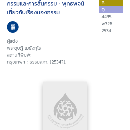
กรรมและการสิ้นกรรม : พุทธพจน์
B
Q
เกี่ยวกับเรื่องของกรรม
4435
พ326
2534
ผู้แต่ง:
พระดุษฎี เมธังกุโร
สถานที่พิมพ์:
กรุงเทพฯ : ธรรมสภา, [2534?].