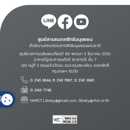
ศูนย์สารสนเทศสิทธิมนุษยชน
สำนักงานคณะกรรมการสิทธิมนุษยชนแห่งชาติ
ศูนย์ราชการเฉลิมพระเกียรติ 80 พรรษา 5 ธันวาคม 2550
อาคารรัฐประศาสนภักดี (อาคารบี) ชั้น 7
120 หมู่ที่ 3 ถนนแจ้งวัฒนะ แขวงทุ่งสองห้อง เขตหลักสี่
กรุงเทพฯ 10210
0 2141 3844, 0 2141 1987, 0 2141 3881
0 2143 7746
้
NHRCT.Library@gmail.com; library@nhrc.or.th