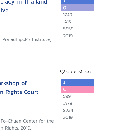
cracy in Thailand :
J
Q
ive
1749
.A15
S959
2019
 Prajadhipok's Institute,
รายการโปรด
rkshop of
J
C
 Rights Court
599
.A78
S724
2019
g Fo-Chuan Center for the
 Rights, 2019.