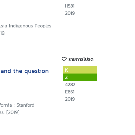
H531
2019
Asia Indigenous Peoples
19.
รายการโปรด
w and the question
K
Z
4282
E651
2019
fornia : Stanford
s, [2019].