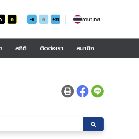
+ก
ก
ก
ก
ภาษาไทย
-ก
ศ
สถิติ
ติดต่อเรา
สมาชิก