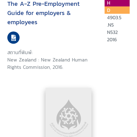
The A-Z Pre-Employment
H
D
Guide for employers &
4903.5
employees
.N5
N532
2016
สถานที่พิมพ์:
New Zealand : New Zealand Human
Rights Commission, 2016.