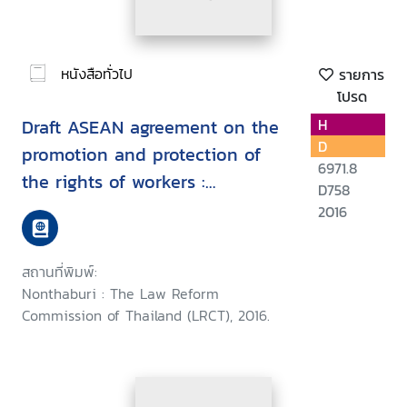
หนังสือทั่วไป
รายการ
โปรด
Draft ASEAN agreement on the
H
D
promotion and protection of
6971.8
the rights of workers :
D758
enhancing the protection of
2016
the rights of workers : one
ASEAN standard
สถานที่พิมพ์:
Nonthaburi : The Law Reform
Commission of Thailand (LRCT), 2016.