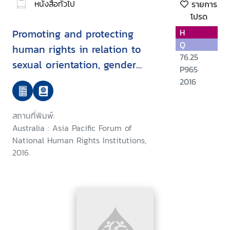
หนังสือทั่วไป
รายการ
โปรด
Promoting and protecting
H
Q
human rights in relation to
76.25
sexual orientation, gender
P965
identity and sex characteristics
2016
สถานที่พิมพ์:
Australia : Asia Pacific Forum of
National Human Rights Institutions,
2016.