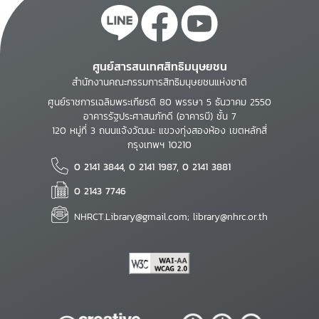
ศูนย์สารสนเทศสิทธิมนุษยชน
สำนักงานคณะกรรมการสิทธิมนุษยชนแห่งชาติ
ศูนย์ราชการเฉลิมพระเกียรติ 80 พรรษา 5 ธันวาคม 2550
อาคารรัฐประศาสนภักดี (อาคารบี) ชั้น 7
120 หมู่ที่ 3 ถนนแจ้งวัฒนะ แขวงทุ่งสองห้อง เขตหลักสี่
กรุงเทพฯ 10210
0 2141 3844, 0 2141 1987, 0 2141 3881
0 2143 7746
NHRCT.Library@gmail.com; library@nhrc.or.th