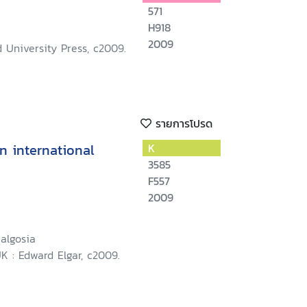
571
H918
2009
d University Press, c2009.
รายการโปรด
n international
K
3585
F557
2009
algosia
K : Edward Elgar, c2009.