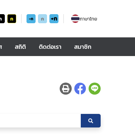
+ก
ก
ก
ก
ภาษาไทย
-ก
ศ
สถิติ
ติดต่อเรา
สมาชิก