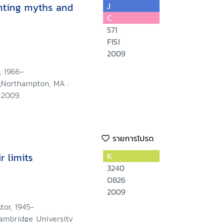
onting myths and
J
C
571
F151
2009
, 1966-
;Northampton, MA :
c2009.
รายการโปรด
r limits
K
3240
O826
2009
tor, 1945-
ambridge University