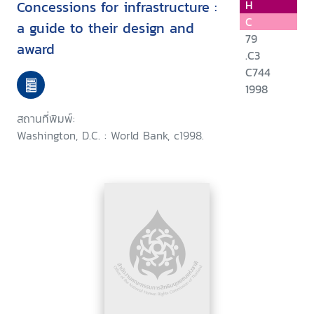
Concessions for infrastructure :
H
C
a guide to their design and
79
award
.C3
C744
1998
สถานที่พิมพ์:
Washington, D.C. : World Bank, c1998.