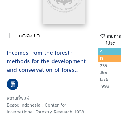
หนังสือทั่วไป
รายการ
โปรด
Incomes from the forest :
S
D
methods for the development
235
and conservation of forest
.I65
products for local communities
I376
1998
สถานที่พิมพ์:
Bogor, Indonesia : Center for
International Forestry Research, 1998.