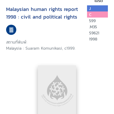
โปรด
Malaysian human rights report
J
C
1998 : civil and political rights
599
.M35
S9621
1998
สถานที่พิมพ์:
Malaysia : Suaram Komunikasi, c1999.