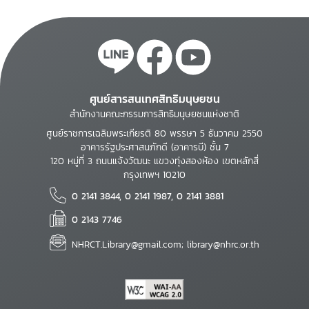
ศูนย์สารสนเทศสิทธิมนุษยชน
สำนักงานคณะกรรมการสิทธิมนุษยชนแห่งชาติ
ศูนย์ราชการเฉลิมพระเกียรติ 80 พรรษา 5 ธันวาคม 2550
อาคารรัฐประศาสนภักดี (อาคารบี) ชั้น 7
120 หมู่ที่ 3 ถนนแจ้งวัฒนะ แขวงทุ่งสองห้อง เขตหลักสี่
กรุงเทพฯ 10210
0 2141 3844, 0 2141 1987, 0 2141 3881
0 2143 7746
NHRCT.Library@gmail.com; library@nhrc.or.th