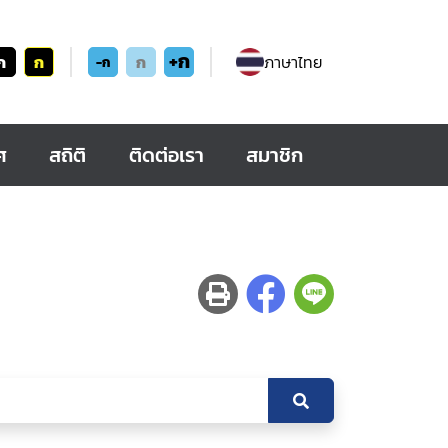
+ก
ก
ก
ก
ภาษาไทย
-ก
ศ
สถิติ
ติดต่อเรา
สมาชิก