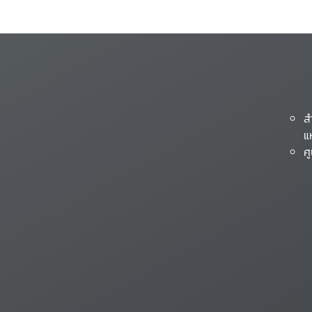
ส
แ
ศ