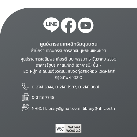
ศูนย์สารสนเทศสิทธิมนุษยชน
สำนักงานคณะกรรมการสิทธิมนุษยชนแห่งชาติ
ศูนย์ราชการเฉลิมพระเกียรติ 80 พรรษา 5 ธันวาคม 2550
อาคารรัฐประศาสนภักดี (อาคารบี) ชั้น 7
120 หมู่ที่ 3 ถนนแจ้งวัฒนะ แขวงทุ่งสองห้อง เขตหลักสี่
กรุงเทพฯ 10210
0 2141 3844, 0 2141 1987, 0 2141 3881
0 2143 7746
NHRCT.Library@gmail.com; library@nhrc.or.th