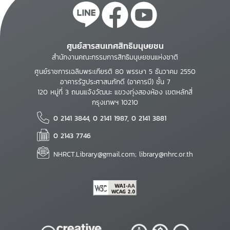
ศูนย์สารสนเทศสิทธิมนุษยชน
สำนักงานคณะกรรมการสิทธิมนุษยชนแห่งชาติ
ศูนย์ราชการเฉลิมพระเกียรติ 80 พรรษา 5 ธันวาคม 2550
อาคารรัฐประศาสนภักดี (อาคารบี) ชั้น 7
120 หมู่ที่ 3 ถนนแจ้งวัฒนะ แขวงทุ่งสองห้อง เขตหลักสี่
กรุงเทพฯ 10210
0 2141 3844, 0 2141 1987, 0 2141 3881
0 2143 7746
NHRCT.Library@gmail.com; library@nhrc.or.th