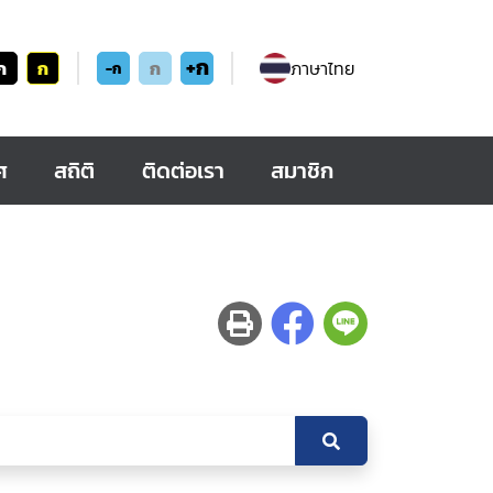
+ก
ก
ก
ก
ภาษาไทย
-ก
ศ
สถิติ
ติดต่อเรา
สมาชิก