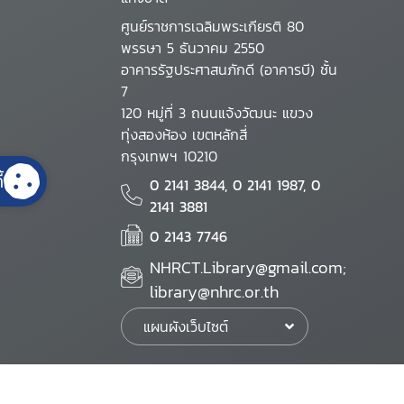
ศูนย์ราชการเฉลิมพระเกียรติ 80
พรรษา 5 ธันวาคม 2550
อาคารรัฐประศาสนภักดี (อาคารบี) ชั้น
7
120 หมู่ที่ 3 ถนนแจ้งวัฒนะ แขวง
ทุ่งสองห้อง เขตหลักสี่
กรุงเทพฯ 10210
้
0 2141 3844, 0 2141 1987, 0
2141 3881
0 2143 7746
NHRCT.Library@gmail.com;
library@nhrc.or.th
แผนผังเว็บไซต์
นโยบายเว็บไซต์
นโยบายการรักษาความมั่นคงปลอดภัย
นโยบายการคุ้มครองข