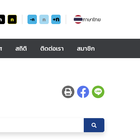
+ก
ก
ก
ก
ภาษาไทย
-ก
ศ
สถิติ
ติดต่อเรา
สมาชิก