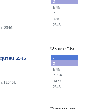
Q
1746
.Z3
ล761
2545
ก, 2546.
รายการโปรด
ิถุนายน 2545
J
Q
1746
.Z3S4
น473
ก, [2545].
2545