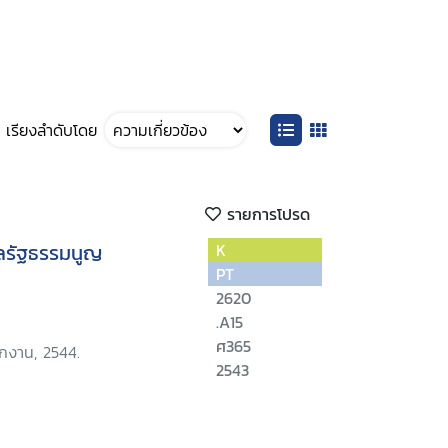
เรียงลำดับโดย
รายการโปรด
ลรัฐธรรมนูญ
K
PT
2620
.A15
ศ365
ักงาน, 2544.
2543