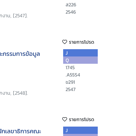
ส226
2546
กงาน, [2547].
รายการโปรด
ะกรรมการข้อมูล
J
Q
1745
.A55S4
ข291
2547
ักงาน, [2548].
รายการโปรด
นักเลขาธิการคณะ
J