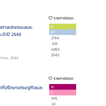
รายการโปรด
องศาลปกครองและ
K
PT
ะจำปี 2543
2764
.A15
ศ364
2543
ักงาน, 2544.
รายการโปรด
ที่ปรึกษาเศรษฐกิจและ
H
C
445
.A1