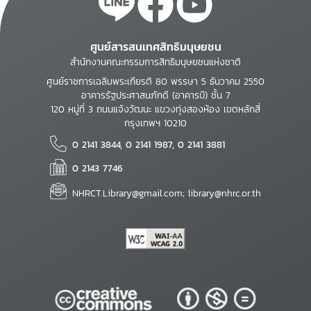
ศูนย์สารสนเทศสิทธิมนุษยชน
สำนักงานคณะกรรมการสิทธิมนุษยชนแห่งชาติ
ศูนย์ราชการเฉลิมพระเกียรติ 80 พรรษา 5 ธันวาคม 2550
อาคารรัฐประศาสนภักดี (อาคารบี) ชั้น 7
120 หมู่ที่ 3 ถนนแจ้งวัฒนะ แขวงทุ่งสองห้อง เขตหลักสี่
กรุงเทพฯ 10210
0 2141 3844, 0 2141 1987, 0 2141 3881
0 2143 7746
NHRCT.Library@gmail.com; library@nhrc.or.th