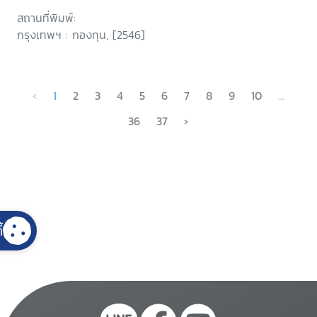
สถานที่พิมพ์:
กรุงเทพฯ : กองทุน, [2546]
‹
1
2
3
4
5
6
7
8
9
10
...
36
37
›
้