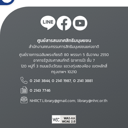
ศูนย์สารสนเทศสิทธิมนุษยชน
สำนักงานคณะกรรมการสิทธิมนุษยชนแห่งชาติ
ศูนย์ราชการเฉลิมพระเกียรติ 80 พรรษา 5 ธันวาคม 2550
อาคารรัฐประศาสนภักดี (อาคารบี) ชั้น 7
120 หมู่ที่ 3 ถนนแจ้งวัฒนะ แขวงทุ่งสองห้อง เขตหลักสี่
กรุงเทพฯ 10210
0 2141 3844, 0 2141 1987, 0 2141 3881
0 2143 7746
NHRCT.Library@gmail.com; library@nhrc.or.th