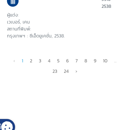
2538
ผู้แต่ง:
เวเบอร์, เคน
สถานที่พิมพ์:
กรุงเทพฯ : ซีเอ็ดยูเคชั่น, 2538.
‹
1
2
3
4
5
6
7
8
9
10
...
23
24
›
้