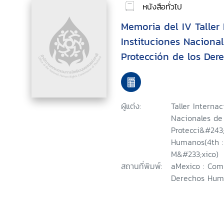
หนังสือทั่วไป
Memoria del IV Taller
Instituciones Naciona
Protección de los De
Summary of the Fourth
Workshop on National 
Promotion and Protec
ผู้แต่ง:
Taller Interna
Rights = Compte Rend
Nacionales de
Recontre International
Protecci&#243
Humanos(4th : 
Nationales pour la Pr
M&#233;xico)
Protection des Droits
สถานที่พิมพ์:
aMexico : Com
Derechos Huma