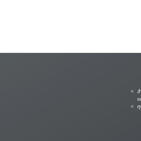
ส
แ
ศ