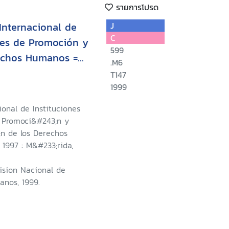
รายการโปรด
 Internacional de
J
C
les de Promoción y
599
rechos Humanos =
.M6
 International
T147
Institutions for the
1999
tion for Human
cional de Instituciones
u de la Quatrième
 Promoci&#243;n y
e des Institutions
;n de los Derechos
1997 : M&#233;rida,
omotion et la
 de l'Homme
ision Nacional de
nos, 1999.