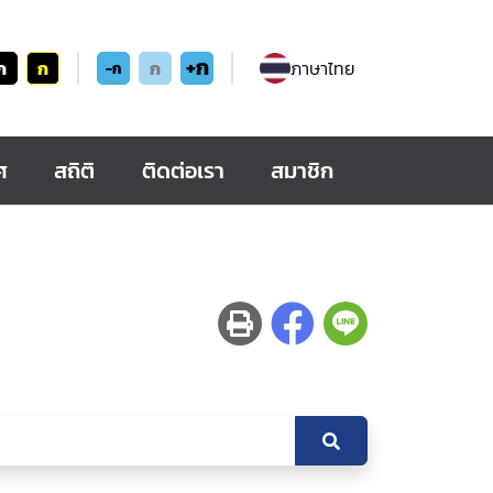
+ก
ก
ก
ก
ภาษาไทย
-ก
ศ
สถิติ
ติดต่อเรา
สมาชิก