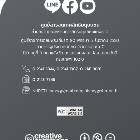
ศูนย์สารสนเทศสิทธิมนุษยชน
สำนักงานคณะกรรมการสิทธิมนุษยชนแห่งชาติ
ศูนย์ราชการเฉลิมพระเกียรติ 80 พรรษา 5 ธันวาคม 2550
อาคารรัฐประศาสนภักดี (อาคารบี) ชั้น 7
120 หมู่ที่ 3 ถนนแจ้งวัฒนะ แขวงทุ่งสองห้อง เขตหลักสี่
กรุงเทพฯ 10210
0 2141 3844, 0 2141 1987, 0 2141 3881
0 2143 7746
NHRCT.Library@gmail.com; library@nhrc.or.th