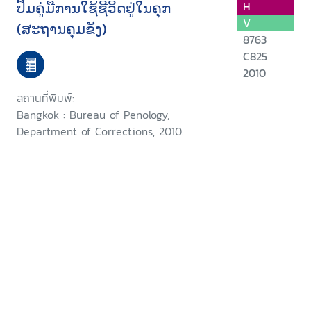
ປື້ມຄູ່ມືການໃຊ້ຊີວິດຢູ່ໃນຄຸກ
H
V
(ສະຖານຄຸມຂັງ)
8763
C825
2010
สถานที่พิมพ์:
Bangkok : Bureau of Penology,
Department of Corrections, 2010.