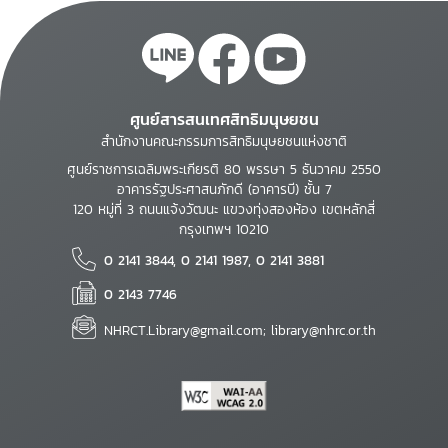
ศูนย์สารสนเทศสิทธิมนุษยชน
สำนักงานคณะกรรมการสิทธิมนุษยชนแห่งชาติ
ศูนย์ราชการเฉลิมพระเกียรติ 80 พรรษา 5 ธันวาคม 2550
อาคารรัฐประศาสนภักดี (อาคารบี) ชั้น 7
120 หมู่ที่ 3 ถนนแจ้งวัฒนะ แขวงทุ่งสองห้อง เขตหลักสี่
กรุงเทพฯ 10210
0 2141 3844, 0 2141 1987, 0 2141 3881
0 2143 7746
NHRCT.Library@gmail.com; library@nhrc.or.th