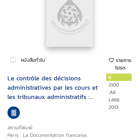
หนังสือทั่วไป
รายการ
โปรด
Le contrôle des décisions
K
2100
administratives par les cours et
.A6
les tribunaux administratifs :
L466
recueil de décisions des hautes
2013
Juridictions administratives
สถานที่พิมพ์:
Paris : La Documentation francaise,