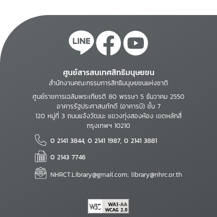
ศูนย์สารสนเทศสิทธิมนุษยชน
สำนักงานคณะกรรมการสิทธิมนุษยชนแห่งชาติ
ศูนย์ราชการเฉลิมพระเกียรติ 80 พรรษา 5 ธันวาคม 2550
อาคารรัฐประศาสนภักดี (อาคารบี) ชั้น 7
120 หมู่ที่ 3 ถนนแจ้งวัฒนะ แขวงทุ่งสองห้อง เขตหลักสี่
กรุงเทพฯ 10210
0 2141 3844, 0 2141 1987, 0 2141 3881
0 2143 7746
NHRCT.Library@gmail.com; library@nhrc.or.th