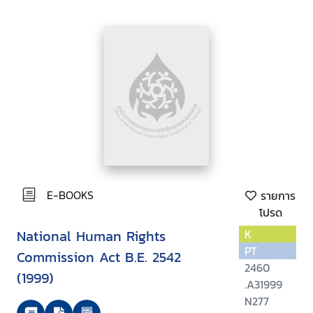
E-BOOKS
รายการ
โปรด
National Human Rights
K
PT
Commission Act B.E. 2542
2460
(1999)
.A31999
N277