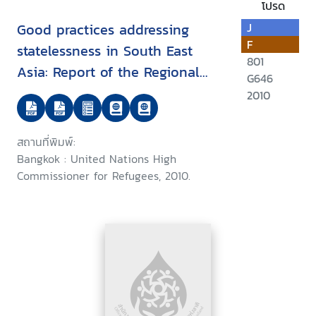
โปรด
Good practices addressing
J
F
statelessness in South East
801
Asia: Report of the Regional
G646
Expert Roundtable on Good
2010
Practices for the Identification,
Prevention and Reduction of
สถานที่พิมพ์:
Statelessness and the
Bangkok : United Nations High
Protection of Stateless Persons
Commissioner for Refugees, 2010.
in South East Asia, Bangkok, 28
to 29 October 2010