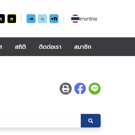
+ก
ก
ก
ก
ภาษาไทย
-ก
ศ
สถิติ
ติดต่อเรา
สมาชิก