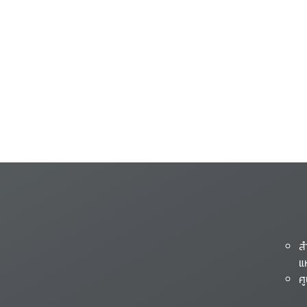
ส
แ
ศ