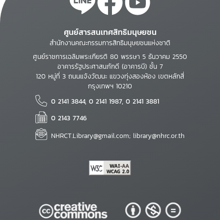
ศูนย์สารสนเทศสิทธิมนุษยชน
สำนักงานคณะกรรมการสิทธิมนุษยชนแห่งชาติ
ศูนย์ราชการเฉลิมพระเกียรติ 80 พรรษา 5 ธันวาคม 2550
อาคารรัฐประศาสนภักดี (อาคารบี) ชั้น 7
120 หมู่ที่ 3 ถนนแจ้งวัฒนะ แขวงทุ่งสองห้อง เขตหลักสี่
กรุงเทพฯ 10210
0 2141 3844, 0 2141 1987, 0 2141 3881
0 2143 7746
NHRCT.Library@gmail.com; library@nhrc.or.th