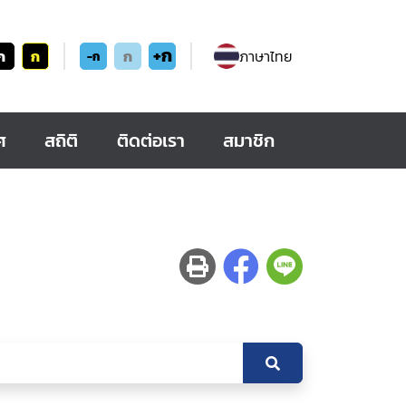
+ก
ก
ก
ก
ภาษาไทย
-ก
ศ
สถิติ
ติดต่อเรา
สมาชิก