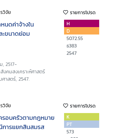
วิจัย
รายการโปรด
กำหนดค่าจ้างใน
H
D
ละขนาดย่อม
5072.55
ธ383
2547
ม, 2517-
สังคมสงเคราะห์ศาสตร์
มศาสตร์, 2547.
วิจัย
รายการโปรด
นครอบครัวตามกฎหมาย
K
PT
ณีการแยกสินสมรส
573