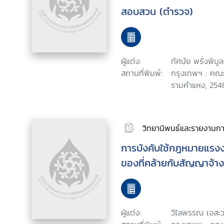
สอบสวน (ตำรวจ)
ผู้แต่ง:
ทัศนัย พรั่งพิบูล
สถานที่พิมพ์:
กรุงเทพฯ : คณะ
รามคำแหง, 254
วิทยานิพนธ์และรายงานการ
การบังคับใช้กฎหมายแรง
ของที่คล้ายกับสัญญาจ้า
ผู้แต่ง:
วิไลพรรณ เจสะว