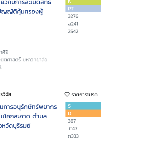
่ยวกับการละเมิดสิทธิ
K
PT
ญญัติคุ้มครองผู้
3276
ส241
2542
ศิริ
นิติศาสตร์ มหาวิทยาลัย
.
วิจัย
รายการโปรด
นการอนุรักษ์ทรัพยากร
S
D
ุมชนโคกสะอาด ตำบล
387
หวัดบุรีรมย์
.C47
ก333