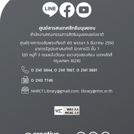
ศูนย์สารสนเทศสิทธิมนุษยชน
สำนักงานคณะกรรมการสิทธิมนุษยชนแห่งชาติ
ศูนย์ราชการเฉลิมพระเกียรติ 80 พรรษา 5 ธันวาคม 2550
อาคารรัฐประศาสนภักดี (อาคารบี) ชั้น 7
120 หมู่ที่ 3 ถนนแจ้งวัฒนะ แขวงทุ่งสองห้อง เขตหลักสี่
กรุงเทพฯ 10210
0 2141 3844, 0 2141 1987, 0 2141 3881
0 2143 7746
NHRCT.Library@gmail.com; library@nhrc.or.th