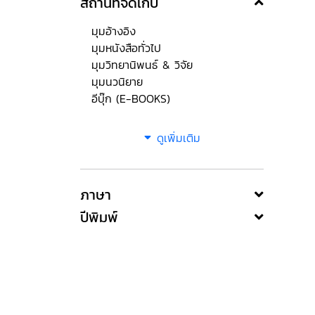
สถานที่จัดเก็บ
มุมอ้างอิง
มุมหนังสือทั่วไป
มุมวิทยานิพนธ์ & วิจัย
มุมนวนิยาย
อีบุ๊ก (E-BOOKS)
ดูเพิ่มเติม
ภาษา
ปีพิมพ์