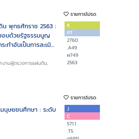
รายการโปรด
นดิน พุทธศักราช 2563 :
K
PT
มชอบด้วยรัฐธรรมนูญ
2760
ะทำอันเป็นการละเมิด
.A49
ผ749
2563
กงานผู้ตรวจการแผ่นดิน,
รายการโปรด
ทธิมนุษยชนศึกษา : ระดับ
J
C
571.1
.T5
ค6911