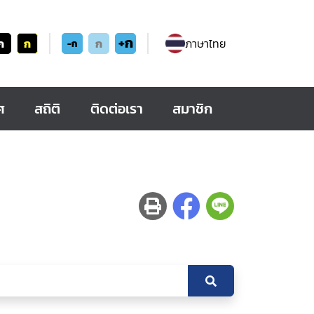
+ก
ก
ก
ก
ภาษาไทย
-ก
ศ
สถิติ
ติดต่อเรา
สมาชิก