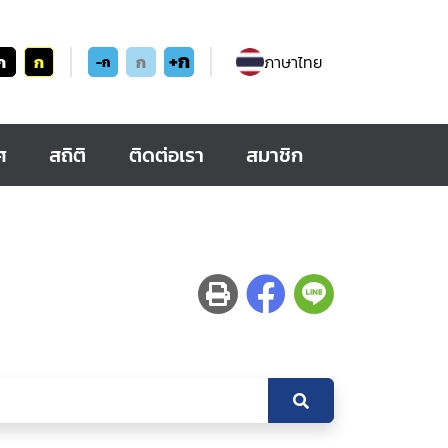
+ก
ก
ก
ก
ภาษาไทย
-ก
ศ
สถิติ
ติดต่อเรา
สมาชิก