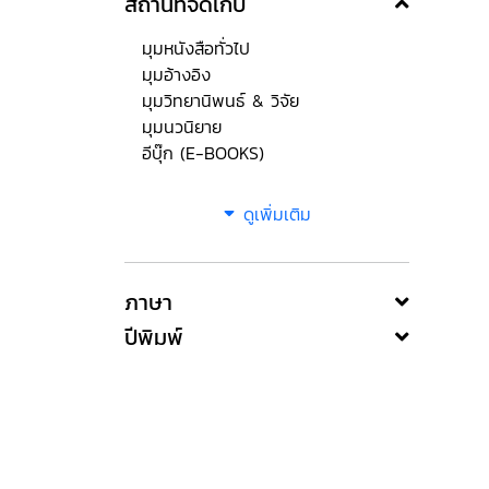
สถานที่จัดเก็บ
มุมหนังสือทั่วไป
มุมอ้างอิง
มุมวิทยานิพนธ์ & วิจัย
มุมนวนิยาย
อีบุ๊ก (E-BOOKS)
ดูเพิ่มเติม
ภาษา
ปีพิมพ์