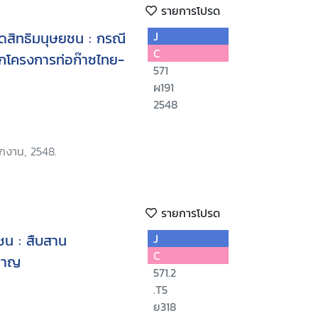
รายการโปรด
สิทธิมนุษยชน : กรณี
J
C
ากโครงการท่อก๊าซไทย-
571
ผ191
2548
ักงาน, 2548.
รายการโปรด
ยชน : สืบสาน
J
C
หาญ
571.2
.T5
ย318