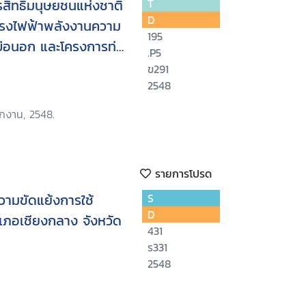
ิทธิมนุษยชนแห่งชาติ
T
D
โรงไฟฟ้าพลังงานความ
195
-บ่อนอก และโครงการท่อ
.P5
รมชาติ ไทย-มาเลเซีย
ข291
2548
ักงาน, 2548.
รายการโปรด
วามขัดแย้งการใช้
S
D
อำเภอเชียงกลาง จังหวัด
431
ร331
2548