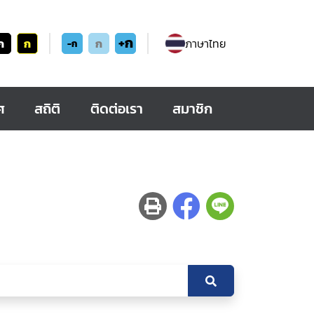
+ก
ก
ก
ก
ภาษาไทย
-ก
ศ
สถิติ
ติดต่อเรา
สมาชิก