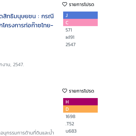
รายการโปรด
สิทธิมนุษยชน : กรณี
J
C
ากโครงการท่อก๊าซไทย-
571
ผ191
2547
ักงาน, 2547.
รายการโปรด
H
D
1698
.T52
น683
อนุกรรมการด้านที่ดินและน้ำ