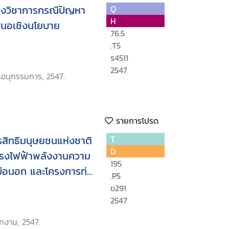
ิงวิชาการกรณีปัญหา
Q
H
เสนอเชิงนโยบาย
76.5
.T5
ร4511
2547
อนุกรรมการ, 2547.
รายการโปรด
ิทธิมนุษยชนแห่งชาติ
T
D
โรงไฟฟ้าพลังงานความ
195
-บ่อนอก และโครงการท่อ
.P5
รมชาติ ไทย-มาเลเซีย
ข291
2547
ักงาน, 2547.