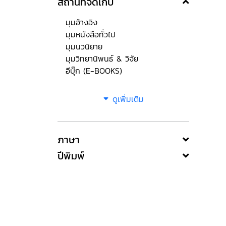
สถานที่จัดเก็บ
มุมอ้างอิง
มุมหนังสือทั่วไป
มุมนวนิยาย
มุมวิทยานิพนธ์ & วิจัย
อีบุ๊ก (E-BOOKS)
ดูเพิ่มเติม
ภาษา
ปีพิมพ์