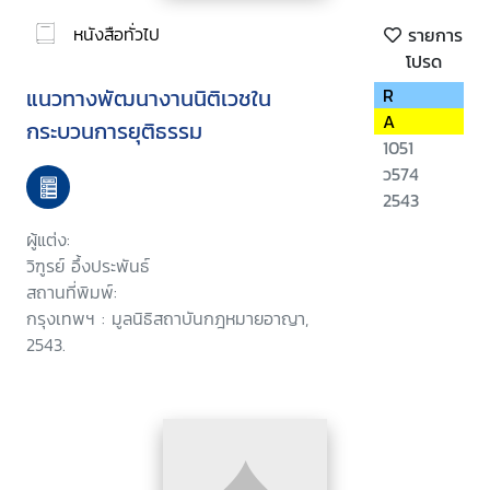
หนังสือทั่วไป
รายการ
โปรด
แนวทางพัฒนางานนิติเวชใน
R
A
กระบวนการยุติธรรม
1051
ว574
2543
ผู้แต่ง:
วิฑูรย์ อึ้งประพันธ์
สถานที่พิมพ์:
กรุงเทพฯ : มูลนิธิสถาบันกฎหมายอาญา,
2543.