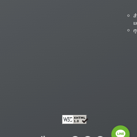
ส
แ
ศ