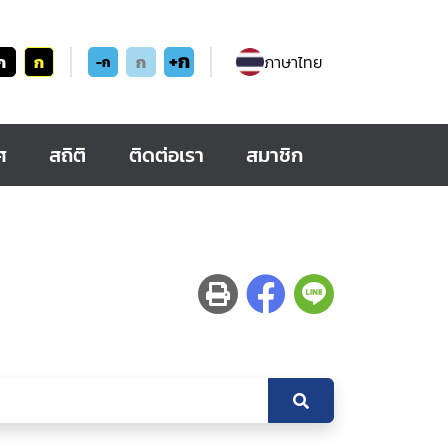
+ก
ก
ก
ก
ภาษาไทย
-ก
ศ
สถิติ
ติดต่อเรา
สมาชิก