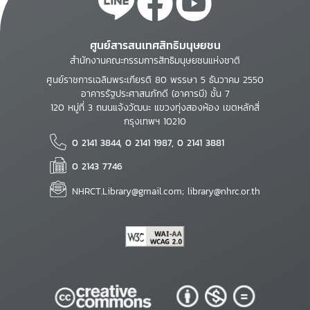
ศูนย์สารสนเทศสิทธิมนุษยชน
สำนักงานคณะกรรมการสิทธิมนุษยชนแห่งชาติ
ศูนย์ราชการเฉลิมพระเกียรติ 80 พรรษา 5 ธันวาคม 2550
อาคารรัฐประศาสนภักดี (อาคารบี) ชั้น 7
120 หมู่ที่ 3 ถนนแจ้งวัฒนะ แขวงทุ่งสองห้อง เขตหลักสี่
กรุงเทพฯ 10210
0 2141 3844, 0 2141 1987, 0 2141 3881
0 2143 7746
NHRCT.Library@gmail.com; library@nhrc.or.th