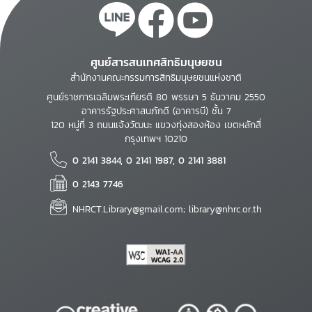
ศูนย์สารสนเทศสิทธิมนุษยชน
สำนักงานคณะกรรมการสิทธิมนุษยชนแห่งชาติ
ศูนย์ราชการเฉลิมพระเกียรติ 80 พรรษา 5 ธันวาคม 2550
อาคารรัฐประศาสนภักดี (อาคารบี) ชั้น 7
120 หมู่ที่ 3 ถนนแจ้งวัฒนะ แขวงทุ่งสองห้อง เขตหลักสี่
กรุงเทพฯ 10210
0 2141 3844, 0 2141 1987, 0 2141 3881
0 2143 7746
NHRCT.Library@gmail.com; library@nhrc.or.th