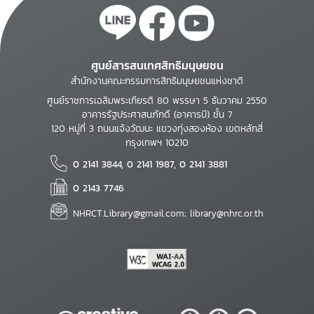
ศูนย์สารสนเทศสิทธิมนุษยชน
สำนักงานคณะกรรมการสิทธิมนุษยชนแห่งชาติ
ศูนย์ราชการเฉลิมพระเกียรติ 80 พรรษา 5 ธันวาคม 2550
อาคารรัฐประศาสนภักดี (อาคารบี) ชั้น 7
120 หมู่ที่ 3 ถนนแจ้งวัฒนะ แขวงทุ่งสองห้อง เขตหลักสี่
กรุงเทพฯ 10210
0 2141 3844, 0 2141 1987, 0 2141 3881
0 2143 7746
NHRCT.Library@gmail.com; library@nhrc.or.th