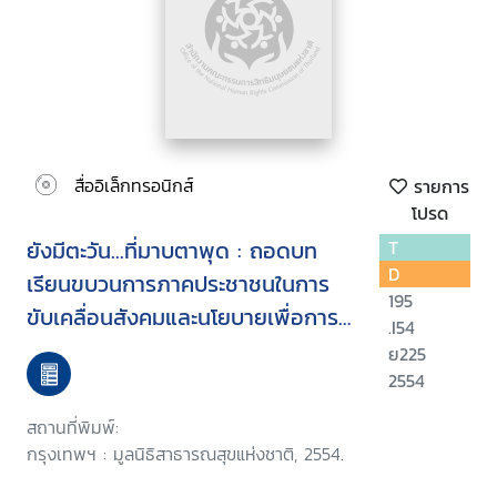
สื่ออิเล็กทรอนิกส์
รายการ
โปรด
ยังมีตะวัน...ที่มาบตาพุด : ถอดบท
T
D
เรียนขบวนการภาคประชาชนในการ
195
ขับเคลื่อนสังคมและนโยบายเพื่อการ
.I54
แก้ปัญหาผลกระทบจากนโยบาย
ย225
สาธารณะอย่างยั่งยืน กรณี เครือ
2554
ข่ายประชาชนภาคตะวันออก
สถานที่พิมพ์:
กรุงเทพฯ : มูลนิธิสาธารณสุขแห่งชาติ, 2554.