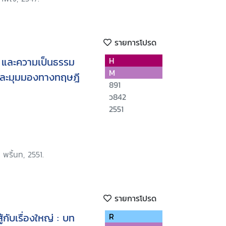
รายการโปรด
น และความเป็นธรรม
H
M
นและมุมมองทางทฤษฎี
891
ว842
2551
 พริ้นท, 2551.
รายการโปรด
้กับเรื่องใหญ่ : บท
R