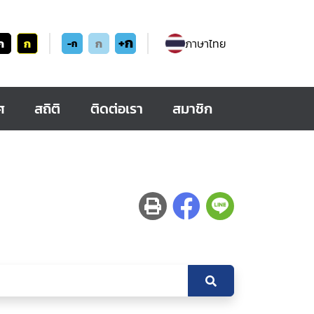
+ก
ก
ก
ก
ภาษาไทย
-ก
ศ
สถิติ
ติดต่อเรา
สมาชิก