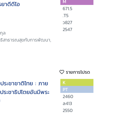
M
รยาดีดีไอ
671.5
.T5
ว827
2547
กุล
นิธิสาธารณสุขกับการพัฒนา,
รายการโปรด
ประชาชาติไทย : ภาย
K
PT
ระชาธิปไตยอันมีพระ
2460
ข
ล413
2550