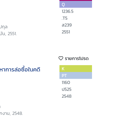
Q
1236.5
.T5
ส239
ปกุล
2551
ัน, 2551.
รายการโปรด
หาการล่อซื้อในคดี
K
PT
1160
ป525
2548
า
ักงาน, 2548.