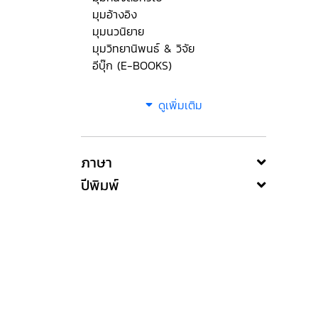
มุมอ้างอิง
มุมนวนิยาย
มุมวิทยานิพนธ์ & วิจัย
อีบุ๊ก (E-BOOKS)
ดูเพิ่มเติม
ภาษา
ปีพิมพ์