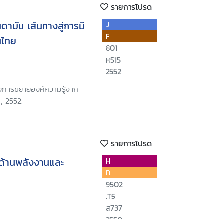
รายการโปรด
นดามัน เส้นทางสู่การมี
J
F
นไทย
801
ห515
2552
งการขยายองค์ความรู้จาก
น, 2552.
รายการโปรด
ด้านพลังงานและ
H
D
9502
.T5
ส737