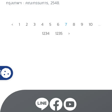
กรุงเทพฯ : คณะกรรมการ, 2548.
‹
1
2
3
4
5
6
7
8
9
10
...
1234
1235
›
้