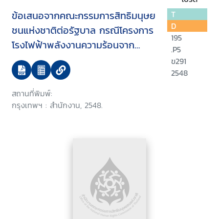
ข้อเสนอจากคณะกรรมการสิทธิมนุษย
T
D
ชนแห่งชาติต่อรัฐบาล กรณีโครงการ
195
โรงไฟฟ้าพลังงานความร้อนจาก
.P5
ถ่านหิน หินกรูด-บ่อนอก และ
ข291
โครงการท่อส่งก๊าซและโรงแยกก๊าซ
2548
ธรรมชาติ ไทย-มาเลเซีย
สถานที่พิมพ์:
กรุงเทพฯ : สำนักงาน, 2548.