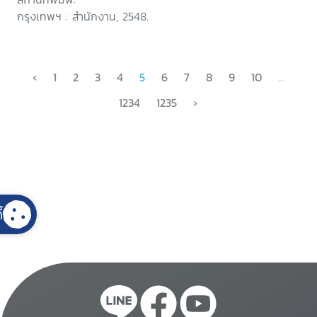
กรุงเทพฯ : สำนักงาน, 2548.
‹
1
2
3
4
5
6
7
8
9
10
...
1234
1235
›
้