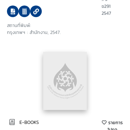
ถ่านหิน หินกรูด-บ่อนอก และ
ข291
โครงการท่อส่งก๊าซและโรงแยกก๊าซ
2547
ธรรมชาติ ไทย-มาเลเซีย
สถานที่พิมพ์:
กรุงเทพฯ : สำนักงาน, 2547.
E-BOOKS
รายการ
โปรด