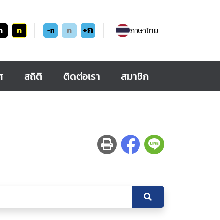
+ก
ก
ก
ก
ภาษาไทย
-ก
ศ
สถิติ
ติดต่อเรา
สมาชิก