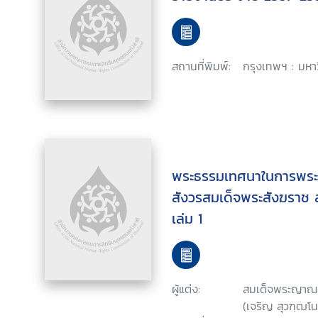
สถานที่พิมพ์:
กรุงเทพฯ : มหาว
พระธรรมเทศนาในการพร
สังวรสมเด็จพระสังฆราช
เล่ม 1
ผู้แต่ง:
สมเด็จพระญาณส
(เจริญ สุวฑฺฒโ