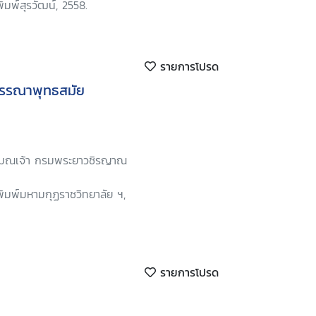
ิมพ์สุรวัฒน์, 2558.
รายการโปรด
 วรรณาพุทธสมัย
สมณเจ้า กรมพระยาวชิรญาณ
พิมพ์มหามกุฏราชวิทยาลัย ฯ,
รายการโปรด