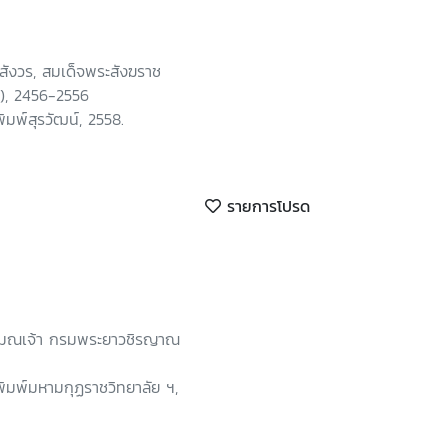
ังวร, สมเด็จพระสังฆราช
น), 2456-2556
ิมพ์สุรวัฒน์, 2558.
รายการโปรด
สมณเจ้า กรมพระยาวชิรญาณ
พิมพ์มหามกุฏราชวิทยาลัย ฯ,