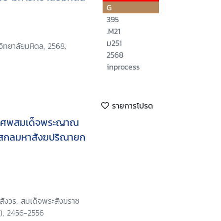
G
395
.M21
ม251
ิทยาลัยมหิดล, 2568.
2568
inprocess
รายการโปรด
ะศพสมเด็จพระญาณ
 สกลมหาสังฆปริณายก
ังวร, สมเด็จพระสังฆราช
น), 2456-2556