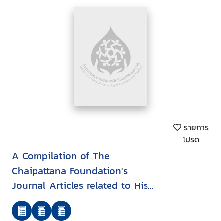
รายการ
โปรด
A Compilation of The
Chaipattana Foundation's
Journal Articles related to His
Majesty King Bhumibol
Adulyadej (Chapter 1-3)