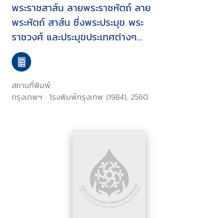
พระราชสาส์น ลายพระราชหัตถ์ ลาย
พระหัตถ์ สาส์น ซึ่งพระประมุข พระ
ราชวงศ์ และประมุขประเทศต่างๆ
แสดงความเศร้าสลดพระราชหฤทัย
เศร้าพระทัย และเสียใจในการที่
พระบาทสมเด็จพระปรมินทรมหา
สถานที่พิมพ์:
ภูมิพลอดุลยเดช บรมนาถบพิตร
กรุงเทพฯ : โรงพิมพ์กรุงเทพ (1984), 2560.
เสด็จสวรรคต