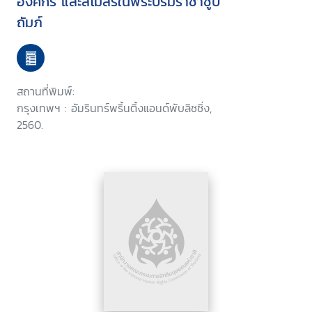
องค์กร และสโมสรในพระบรมราชาชูป
ถัมภ์
สถานที่พิมพ์:
กรุงเทพฯ : อัมรินทร์พริ้นติ้งแอนด์พับลิชชิ่ง,
2560.