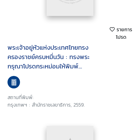
รายการ
โปรด
พระเจ้าอยู่หัวแห่งประเทศไทยทรง
ครองราชย์ครบหมื่นวัน : ทรงพระ
กรุณาโปรดกระหม่อมให้พิมพ์
พระราชทานในการพระราชพิธีทรง
บำเพ็ญพระราชกุศลปัณรสมวาร
ถวายพระบรมศพ พระบาทสมเด็จพระ
สถานที่พิมพ์:
ปรมินทรมหาภูมิพลอดุลยเดช ณ
กรุงเทพฯ : สำนักราชเลขาธิการ, 2559.
พระที่นั่งดุสิตมหาปราสาท พระบรม
มหาราชวัง วันพฤหัสบดี ที่้ 27
ตุลาคม พุทธศักราช 2559