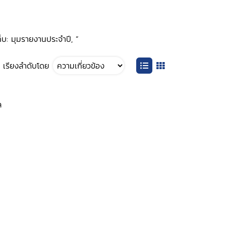
็บ: มุมรายงานประจำปี, ”
เรียงลำดับโดย
ล