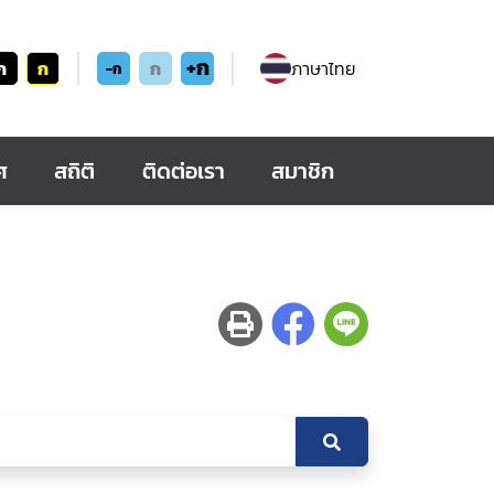
+ก
ก
ก
ก
ภาษาไทย
-ก
ศ
สถิติ
ติดต่อเรา
สมาชิก