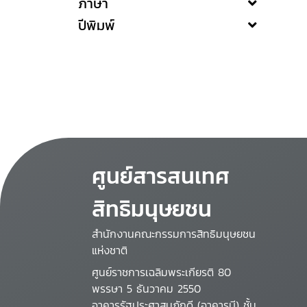
ภาษา
ปีพิมพ์
ศูนย์สารสนเทศ
สิทธิมนุษยชน
สำนักงานคณะกรรมการสิทธิมนุษยชน
แห่งชาติ
ศูนย์ราชการเฉลิมพระเกียรติ 80
พรรษา 5 ธันวาคม 2550
อาคารรัฐประศาสนภักดี (อาคารบี) ชั้น