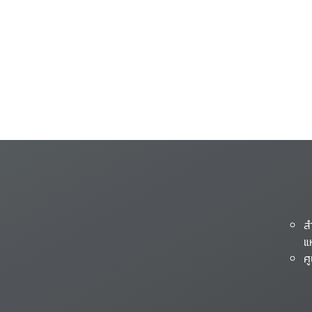
ส
แ
ศ